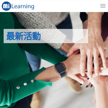
S
跳
k
至
i
內
p
容
t
o
最新活動
m
a
i
n
c
o
n
t
e
n
t