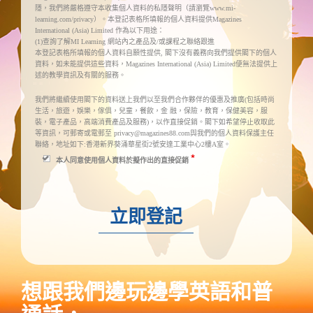
隱，我們將嚴格遵守本收集個人資料的私隱聲明（請瀏覽
www.mi-
）。本登記表格所填報的個人資料提供
learning.com/privacy
Magazines
作為以下用途：
International (Asia) Limited
查詢了解
網站內之產品及
或課程之聯絡跟進
(1)
MI Learning
/
本登記表格所填報的個人資料自願性提供
閣下沒有義務向我們提供閣下的個人
,
資料，如未能提供這些資料，
便無法提供上
Magazines International (Asia) Limited
述的教學資訊及有關的服務。
我們將繼續使用閣下的資料送上我們以至我們合作夥伴的優惠及推廣
包括時尚
(
生活，旅遊，娛樂，傢俱，兒童，餐飲，金
融，保險，教育，保健美容，服
裝，電子產品，高端消費產品及服務
，以作直接促銷。閣下如希望停止收取此
)
等資訊，可郵寄或電郵至
與我們的個人資料保護主任
privacy@magazines88.com
聯絡，地址如下
香港新界葵涌華星街
號安達工業中心
樓
室。
:
2
2
A
*
本人同意使用個人資料於擬作出的直接促銷
想跟我們邊玩邊學英語和普