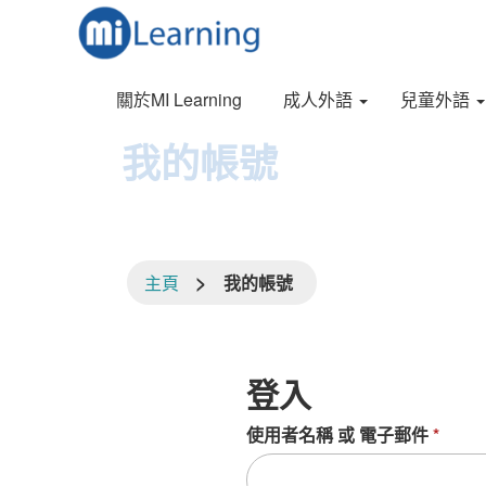
S
跳
k
至
i
內
p
容
關於MI Learning
成人外語
兒童外語
t
o
我的帳號
m
a
i
n
c
o
>
主頁
我的帳號
n
t
e
n
t
登入
使用者名稱 或 電子郵件
*