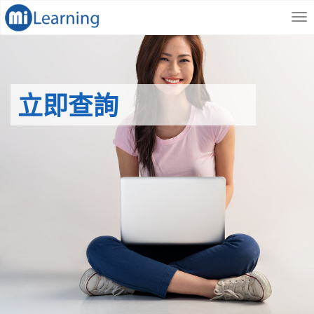
S
跳
k
至
i
內
p
容
t
o
立即查詢
m
a
i
n
c
o
n
t
e
n
t