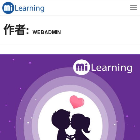
S
跳
k
至
i
內
p
容
作者:
t
WEBADMIN
o
m
a
i
n
c
o
n
t
e
n
t