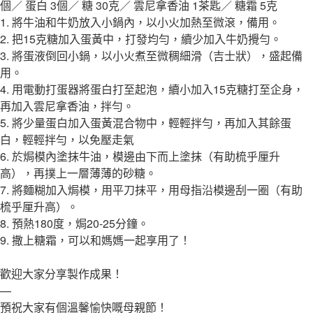
個／ 蛋白 3個／ 糖 30克／ 雲尼拿香油 1茶匙／ 糖霜 5克
1. 將牛油和牛奶放入小鍋內，以小火加熱至微滾，備用。
2. 把15克糖加入蛋黃中，打發均勻，續少加入牛奶攪勻。
3. 將蛋液倒回小鍋，以小火煮至微稠細滑（吉士狀），盛起備
用。
4. 用電動打蛋器將蛋白打至起泡，續小加入15克糖打至企身，
再加入雲尼拿香油，拌勻。
5. 將少量蛋白加入蛋黃混合物中，輕輕拌勻，再加入其餘蛋
白，輕輕拌勻，以免壓走氣
6. 於焗模內塗抹牛油，模邊由下而上塗抹（有助梳乎厘升
高），再撲上一層薄薄的砂糖。
7. 將麵糊加入焗模，用平刀抹平，用母指沿模邊刮一圈（有助
梳乎厘升高）。
8. 預熱180度，焗20-25分鐘。
9. 撒上糖霜，可以和媽媽一起享用了！
歡迎大家分享製作成果！
—
預祝大家有個溫馨愉快嘅母親節！