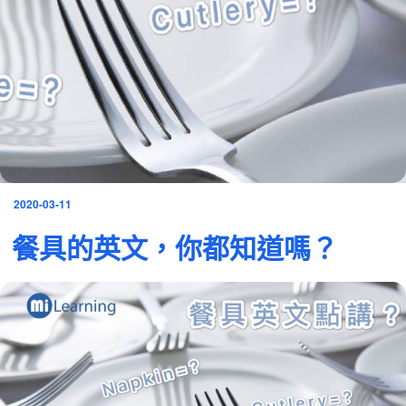
發
2020-03-11
表
餐具的英文，你都知道嗎？
於