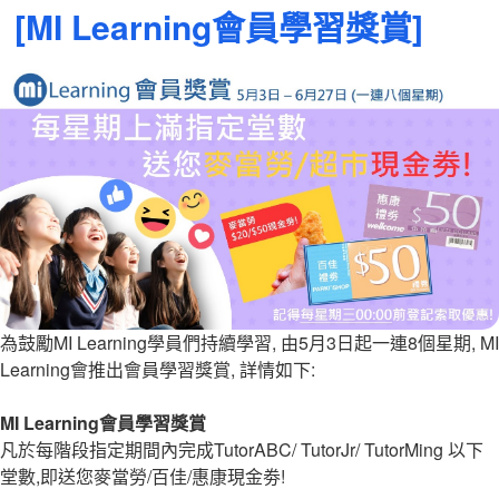
表
[MI Learning會員學習獎賞]
於
為鼓勵MI Learning學員們持續學習, 由5月3日起一連8個星期, MI
Learning會推出會員學習獎賞, 詳情如下:
MI Learning會員學習獎賞
凡於每階段指定期間內完成TutorABC/ TutorJr/ TutorMing 以下
堂數,即送您麥當勞/百佳/惠康現金劵!