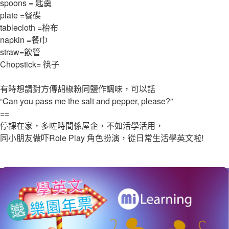
spoons = 匙羹
plate =餐碟
tablecloth =枱布
napkin =餐巾
straw=飲管
Chopstick= 筷子
有時想請對方傳胡椒粉同鹽作調味，可以話
“Can you pass me the salt and pepper, please?”
==
停課在家，多咗時間係屋企，不如活學活用，
同小朋友做吓Role Play 角色扮演，從日常生活學英文啦!