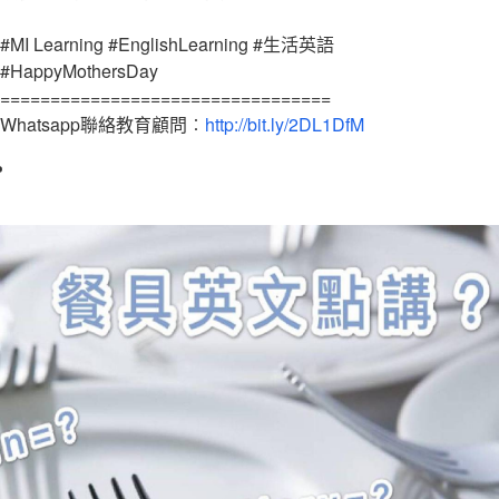
#MI Learning #EnglishLearning #生活英語
#HappyMothersDay
=================================
Whatsapp聯絡教育顧問︰
http://bit.ly/2DL1DfM