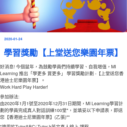
發
2020-01-24
表
學習獎勵【上堂送您樂園年票】
於
好消息! 今個鼠年，為鼓勵學員們持續學習、自我增值，MI
Learning 推出「學更多 賞更多」 學習獎勵計劃 -【上堂送您香
港迪士尼樂園年票】。
Work Hard Play Harder!
參加辦法:
由2020年1月1號至2020年12月31日期間，MI Learning學習計
劃的學員完成真人對話訓練100堂*，並填妥以下申請表，即送
您【香港迪士尼樂園年票】(乙張)**
*適用於TutorABC/ TutorJr英文真人線上 課程