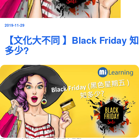
發
2019-11-29
表
【文化大不同 】Black Friday 知
於
多少?