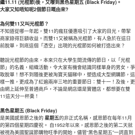
繼11.11 (光棍節)後，又嚟到黑色星期五 (Black Friday)。
大家又知唔知呢2個節日嘅由來?
為何雙11又叫光棍節？
不知道從哪一年起，雙11的瘋狂優惠吸引了大家的目光，帶挈
商家錄得巨額收益。而雙11又被稱為光棍節，有人急於在這日
前脫單，到底這個「憑空」出現的光棍節如何被打造出來？
聽說光棍節的由來，本來只在大學生間流傳的節日，以「光棍
節」的名義，組織活動，令大家有機會結識同樣單身的男女，爭
取脫單！想不到隨後更被淘寶天貓睇中，塑造成大型網購節，這
樣一推，更成為了紅遍兩岸三地的重要節日：雙十一！及後，更
由網上延伸至普通商戶，不論是網店還是實體店，都想要在雙
11這天分一杯羮！
黑色星期五 (Black Friday)
是美國感恩節之後的
星期五
的非正式名稱，感恩節在每年11月
的第四個星期四慶祝。 自1952年以來，感恩節之後的第二天就
被視為美國聖誕節購物旺季的開始，儘管“黑色星期五”一詞直到