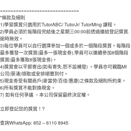
==============================
*條款及細則
1)學習獎賞只適用於TutorABC/ TutorJr/ TutorMing 課程。
2)學員必須於每階段完結後之星期三00:00前透過連結登記獎賞.
逾時無效。
3)每位學員可以自行選擇參加一個或多於一個階段獎賞。每階段
最多獲發一次獎賞(最多一張現金劵),學員可以連續參加8個階段
獎賞(最多獲取8張現金劵)。
4)獎賞會以平郵寄出(如有寄失,恕不設補發) 。學員亦可親臨MI
公司(葵涌)領取或安排順豐到付。
5)現金劵受有關商戶(麥當勞/百佳/惠康)之條款及細則所約束。
6)所有獎賞不能對換現金。
7) 如有任何爭議 ，本公司保留最終決定權。
立即登記您的獎賞！?
查詢WhatsApp: 852 – 6110 8945