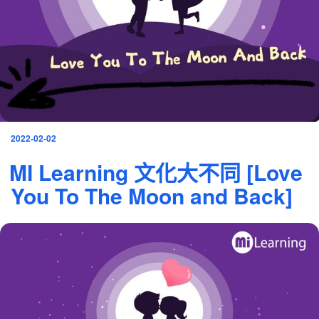
發
2022-02-02
表
MI Learning 文化大不同 [Love
於
You To The Moon and Back]