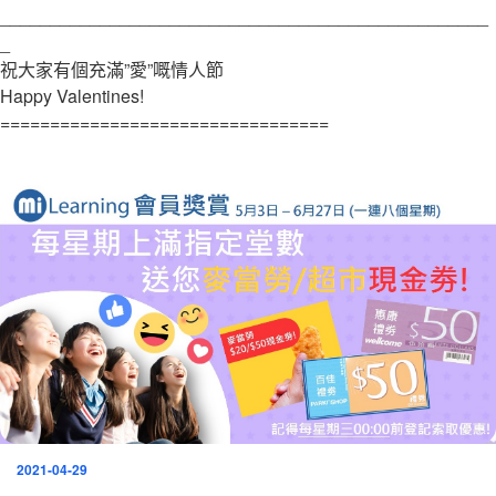
_________________________________________________
_
祝大家有個充滿”愛”嘅情人節
Happy Valentines!
=================================
發
2021-04-29