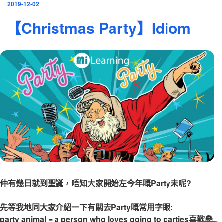
發
2019-12-02
表
【Christmas Party】Idiom
於
仲有幾日就到聖誕，唔知大家開始左今年嘅Party未呢?
先等我地同大家介紹一下有關去Party嘅常用字眼:
party animal = a person who loves going to parties喜歡參