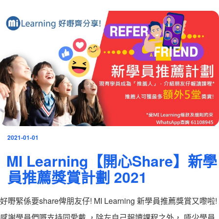
發
2021-01-01
表
MI Learning【開心Share】新學
於
員推薦獎賞計劃 2021
好嘢緊係要share俾朋友仔! MI Learning 新學員推薦獎賞又嚟啦!
感謝學員們嘅支持同愛戴 ，除左自己報讀課程之外， 唔少學員