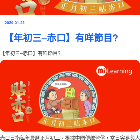
發
2020-01-23
表
【年初三–赤口】有咩節目?
於
【年初三–赤口】有咩節目?
赤口日指每年農曆正月初三。根據中國傳統習俗，當日容易與人