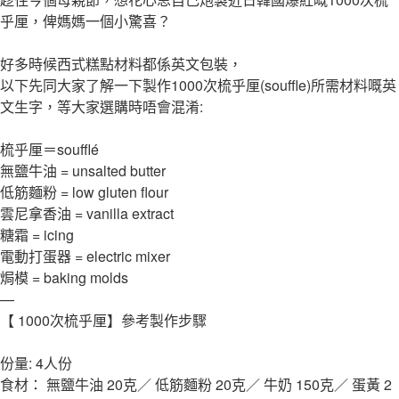
乎厘，俾媽媽一個小驚喜？
好多時候西式糕點材料都係英文包裝，
以下先同大家了解一下製作1000次梳乎厘(souffle)所需材料嘅英
文生字，等大家選購時唔會混淆:
梳乎厘＝soufflé
無鹽牛油 = unsalted butter
低筋麵粉 = low gluten flour
雲尼拿香油 = vanilla extract
糖霜 = icing
電動打蛋器 = electric mixer
焗模 = baking molds
—
【 1000次梳乎厘】參考製作步驟
份量: 4人份
食材： 無鹽牛油 20克／ 低筋麵粉 20克／ 牛奶 150克／ 蛋黃 2