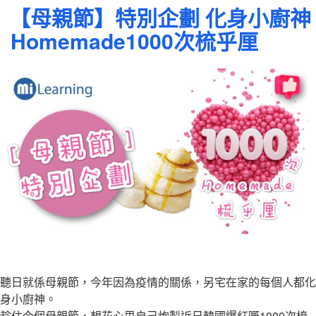
表
【母親節】特別企劃 化身小廚神
於
Homemade1000次梳乎厘
聽日就係母親節，今年因為疫情的關係，另宅在家的每個人都化
身小廚神。
趁住今個母親節，想花心思自己炮製近日韓國爆紅嘅1000次梳