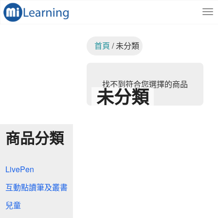
S
跳
k
至
i
內
p
容
首頁
/ 未分類
t
o
m
a
找不到符合您選擇的商品
i
未分類
n
c
o
n
商品分類
t
e
n
t
LivePen
互動點讀筆及叢書
兒童