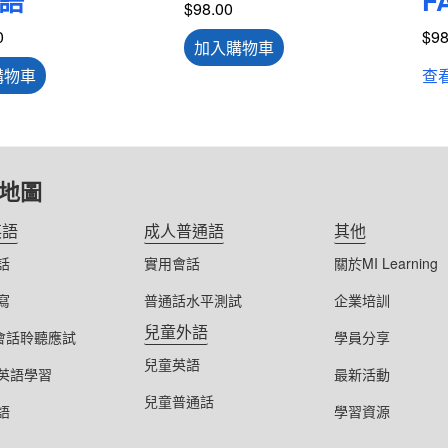
語
F
$
98.00
0
$
98
加入購物車
購物車
查
地圖
英語
成人普通語
其他
話
實用會話
關於MI Learning
寫
普通話水平測試
企業培訓
兒童外語
S會話聆聽應試
學員分享
兒童英語
英語學習
最新活動
兒童普通話
語
學習資源