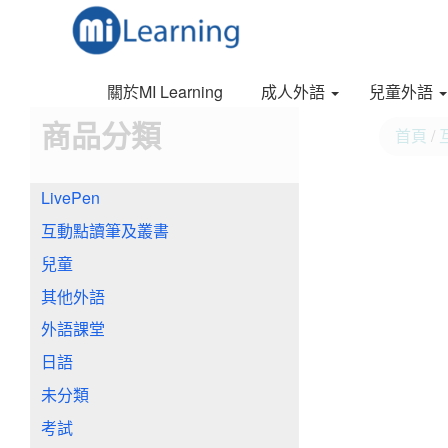
S
跳
k
至
i
內
p
容
關於MI Learning
成人外語
兒童外語
t
o
商品分類
首頁
/
m
a
i
LivePen
n
c
互動點讀筆及叢書
o
n
兒童
t
其他外語
e
n
外語課堂
t
日語
未分類
考試