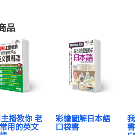
商品
N主播教你 老
彩繪圖解日本語
我
常用的英文
口袋書
書