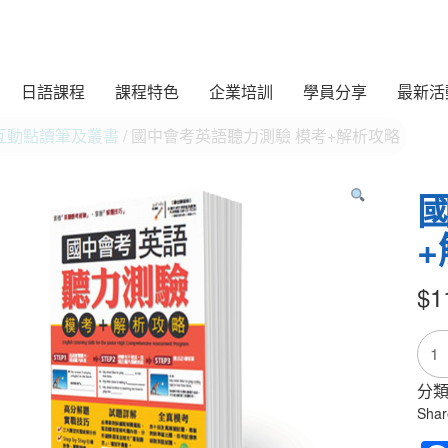
日語課程
課程特色
企業培訓
學員分享
最新活
互動點讀筆及叢書
/ 國中會考英語聽力測驗 模考+解析攻略
$
1
國
中
會
分類
考
Shar
英
語