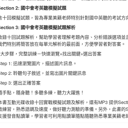
Section 2: 國中會考英聽模擬試題
含十回模擬試題，皆為專業美籍老師特別針對國中英聽的考試方
Section 3: 國中會考英聽模擬試題解析
收錄十回試題解析，幫助學習者理解考題內容、分析錯誤選項並
我們特別將簡答放在每單元解析的最前面，方便學習者對答案。
3大步驟，完整訓練－快速瀏覽+找出關鍵+選出答案
Step 1: 迅速瀏覽圖片，描述圖片訊息。
Step 2: 聆聽句子敘述，並寫出圖片關鍵訊息
Step 3: 選出正確答案
隨手點，隨身聽！多聽多練，聽力大躍進！
本書互動光碟收錄十回實戰模擬試題及解析，還有MP3 提供Sectio
放練習，熟悉語調及速度，做好聽力測驗的準備。另外，此書的Secti
支援發音點讀筆，學習者可利用點讀筆隨點隨聽熟悉專業美籍老