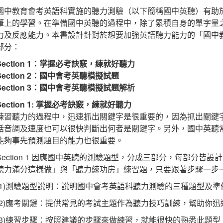
國中教育會考英語科實施的聽力測驗（以下簡稱國中英聽）有助
筆上的學習。在準備國中英聽的過程中，除了累積自身的單字量
力及反應能力。本書設計針對於想要加強英語聽力能力的「國中
部分：
Section 1：掌握必考訣竅，練就好聽力
Section 2：國中會考英聽模擬試題
Section 3：國中會考英聽模擬試題解析
Section 1: 掌握必考訣竅，練就好聽力
練習聽力的過程中，迅速抓出關鍵字是很重要的，因為抓出關鍵
話音調及速度也可以很快判斷出何者是關鍵字。另外，國中英聽
能夠事先預測題目的能力也很重要。
Section 1 因應國中英聽的測驗題型，分成三部分，每部分皆設計了「S
聽力滿分這樣做」與「聽力練功房」練習題，只要跟著步驟一步
(1)測驗題型說明：說明國中會考英語科聽力測驗的三種題型及準
(2)應考關鍵：提供常見的考試主題作為聽力技巧訓練，幫助你
(3)練習步驟：按照建議的步驟來做練習，就能很快的熟悉此題