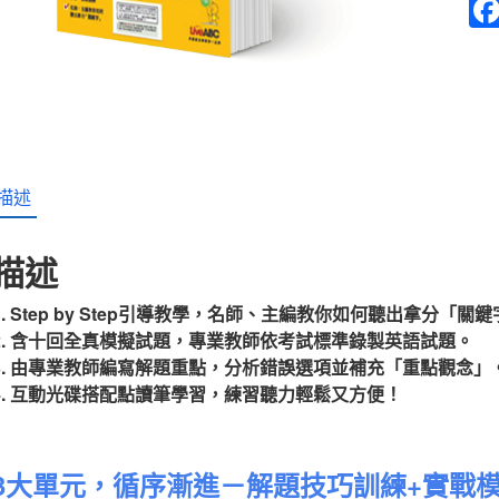
聽
力
測
驗
模
考
+解
析
描述
攻
略
數
描述
量
1. Step by Step引導教學，名師、主編教你如何聽出拿分「關
2. 含十回全真模擬試題，專業教師依考試標準錄製英語試題。
3. 由專業教師編寫解題重點，分析錯誤選項並補充「重點觀念」
4. 互動光碟搭配點讀筆學習，練習聽力輕鬆又方便！
3大單元，循序漸進－解題技巧訓練+實戰