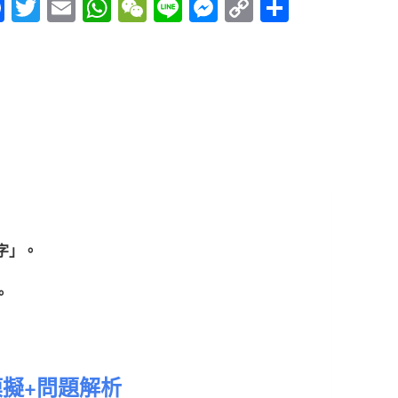
Fac
Twitt
Em
Wh
We
Line
Mes
Cop
Sha
ebo
er
ail
atsA
Cha
sen
y
re
ok
pp
t
ger
Link
鍵字」。
。
模擬+問題解析