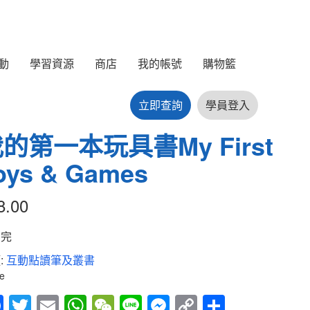
動
學習資源
商店
我的帳號
購物籃
立即查詢
學員登入
的第一本玩具書My First
oys & Games
8.00
售完
:
互動點讀筆及叢書
e
Fac
Twitt
Em
Wh
We
Line
Mes
Cop
Sha