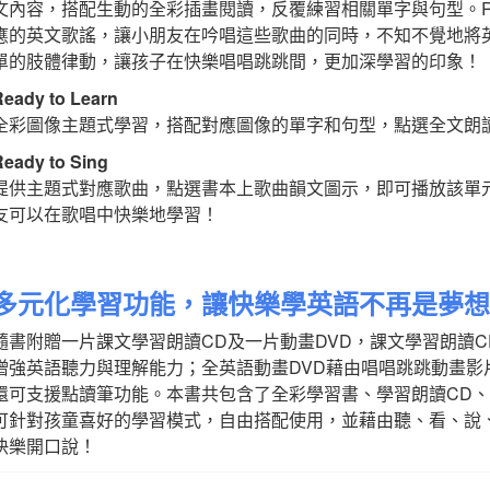
文內容，搭配生動的全彩插畫閱讀，反覆練習相關單字與句型。Read
應的英文歌謠，讓小朋友在吟唱這些歌曲的同時，不知不覺地將
單的肢體律動，讓孩子在快樂唱唱跳跳間，更加深學習的印象！
Ready to Learn
全彩圖像主題式學習，搭配對應圖像的單字和句型，點選全文朗
Ready to Sing
提供主題式對應歌曲，點選書本上歌曲韻文圖示，即可播放該單
友可以在歌唱中快樂地學習！
多元化學習功能，讓快樂學英語不再是夢
隨書附贈一片課文學習朗讀CD及一片動畫DVD，課文學習朗讀
增強英語聽力與理解能力；全英語動畫DVD藉由唱唱跳跳動畫
還可支援點讀筆功能。本書共包含了全彩學習書、學習朗讀CD、
可針對孩童喜好的學習模式，自由搭配使用，並藉由聽、看、說
快樂開口說！