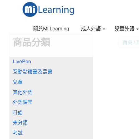
S
跳
k
至
i
內
p
容
關於MI Learning
成人外語
兒童外語
t
o
商品分類
首頁
/
m
a
i
LivePen
n
c
互動點讀筆及叢書
o
n
兒童
t
其他外語
e
n
外語課堂
t
日語
未分類
考試