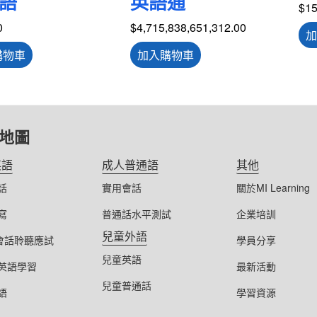
語
英語通
$
15
0
$
4,715,838,651,312.00
加
購物車
加入購物車
地圖
英語
成人普通語
其他
話
實用會話
關於MI Learning
寫
普通話水平測試
企業培訓
兒童外語
S會話聆聽應試
學員分享
兒童英語
英語學習
最新活動
兒童普通話
語
學習資源