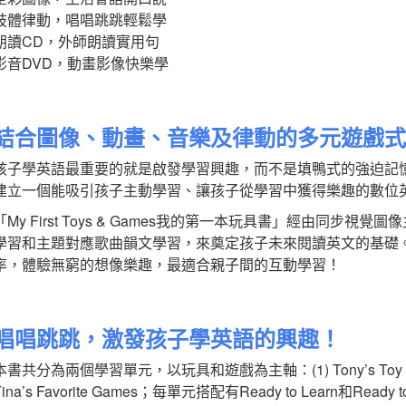
肢體律動，唱唱跳跳輕鬆學
朗讀CD，外師朗讀實用句
影音DVD，動畫影像快樂學
結合圖像、動畫、音樂及律動的多元遊戲
孩子學英語最重要的就是啟發學習興趣，而不是填鴨式的強迫記憶。
建立一個能吸引孩子主動學習、讓孩子從學習中獲得樂趣的數位
「My First Toys & Games我的第一本玩具書」經由同
學習和主題對應歌曲韻文學習，來奠定孩子未來閱讀英文的基礎
率，體驗無窮的想像樂趣，最適合親子間的互動學習！
唱唱跳跳，激發孩子學英語的興趣！
本書共分為兩個學習單元，以玩具和遊戲為主軸：(1) Tony’s Toy Box & Tony
Tina’s Favorite Games；每單元搭配有Ready to Learn和Rea