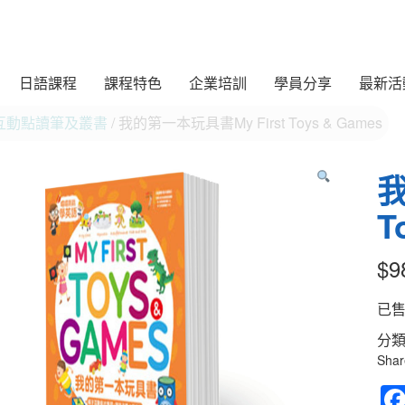
日語課程
課程特色
企業培訓
學員分享
最新活
互動點讀筆及叢書
/ 我的第一本玩具書My First Toys & Games
我
T
$
9
已
分類
Shar