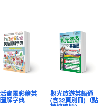
活實景彩繪英
觀光旅遊英語通
圖解字典
(含32頁別冊)（點