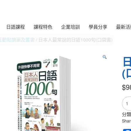
日語課程
課程特色
企業培訓
學員分享
最新活
互動點讀筆及叢書
/ 日本人最常說的日語1000句(口袋書)
(
$
9
日
本
人
分類
最
Shar
常
說