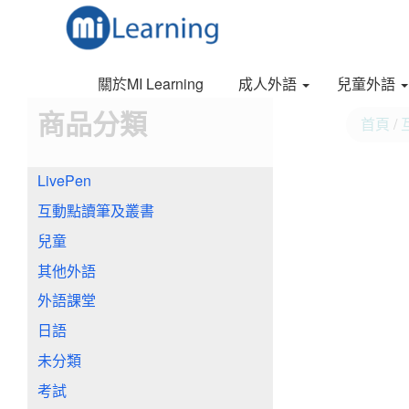
S
跳
k
至
i
內
p
容
關於MI Learning
成人外語
兒童外語
t
o
商品分類
首頁
/
m
a
i
LivePen
n
c
互動點讀筆及叢書
o
n
兒童
t
其他外語
e
n
外語課堂
t
日語
未分類
考試