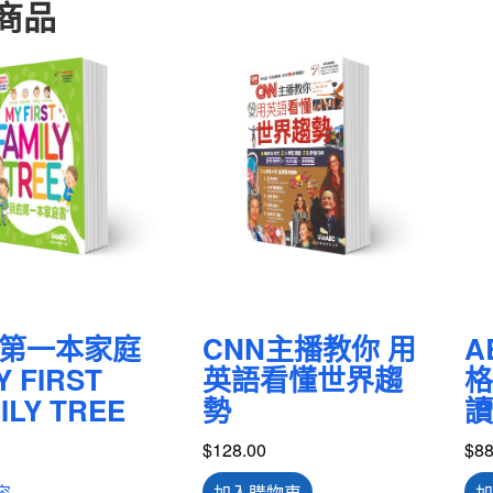
商品
第一本家庭
CNN主播教你 用
A
 FIRST
英語看懂世界趨
格
ILY TREE
勢
讀
$
128.00
$
88
容
加入購物車
加