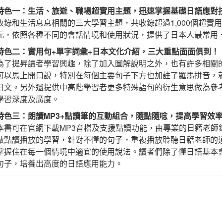
特色一：生活、旅遊、職場超實用主題，迅速掌握基礎日語應對
收錄和生活息息相關的三大學習主題，共收錄超過1,000個超實
元，依照各種不同的會話情境和使用狀況，提供了日本人最常用
特色二：實用句+單字詞彙+日本文化介紹，三大重點面面俱到！
為了提昇讀者學習興趣，除了加入圖解說明之外，也有許多相關
可以馬上開口說，特別在每個主要句子下方也加註了羅馬拼音，
日文。另外還提供中高階學習者更多特殊語句的衍生意思做為參
學習深度及廣度。
特色三：朗讀MP3+點讀筆的互動組合，隨點隨唸，提高學習效
本書可在官網下載MP3音檔及支援點讀功能，由專業的日籍老
做點讀播放的學習，針對不懂的句子，重複播放聆聽日籍老師的
掌握住在每一個情境中適宜的使用說法。讀者們除了懂日語基本
句子，培養出高度的日語應用能力。