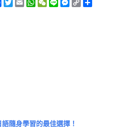
Fac
Twitt
Em
Wh
We
Line
Mes
Cop
Sha
ebo
er
ail
atsA
Cha
sen
y
re
ok
pp
t
ger
Link
0
日語隨身學習的最佳選擇！