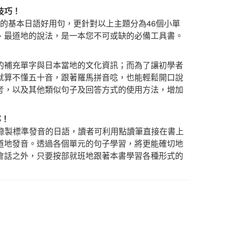
技巧！
用的基本日語好用句，更針對以上主題分為46個小單
、最道地的說法，是一本您不可或缺的必備工具書。
的補充單字與日本當地的文化資訊；而為了讓初學者
就算不懂五十音，跟著羅馬拼音唸，也能輕鬆開口說
考，以及其他類似句子及回答方式的使用方法，增加
率！
師錄製標準發音的日語，讀者可利用點讀筆直接在書上
道地發音。透過各個單元的句子學習，將更能確切地
會話之外，只要按部就班地跟著本書學習各種形式的