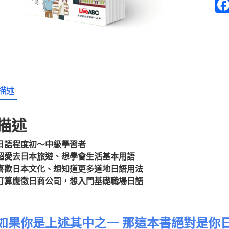
的
日
語
100
句
(口
袋
書)
描述
數
量
描述
日語程度初～中級學習者
超愛去日本旅遊、想學會生活基本用語
喜歡日本文化、想知道更多道地日語用法
打算應徵日商公司，想入門基礎職場日語
如果你是上述其中之一 那這本書絕對是你