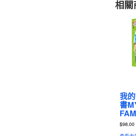
相關
我的
書MY
FAM
$
98.00
查看內