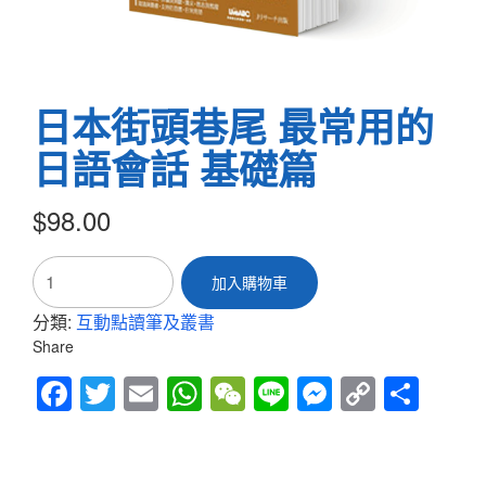
日本街頭巷尾 最常用的
日語會話 基礎篇
$
98.00
日
加入購物車
本
街
分類:
互動點讀筆及叢書
頭
Share
巷
尾
Fac
Twitt
Em
Wh
We
Line
Mes
Cop
Sha
最
常
ebo
er
ail
atsA
Cha
sen
y
re
用
ok
pp
t
ger
Link
的