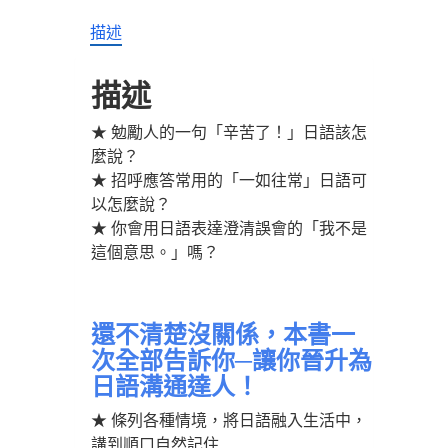
日
語
描述
會
話
描述
基
礎
★ 勉勵人的一句「辛苦了！」日語該怎
篇
數
麼說？
量
★ 招呼應答常用的「一如往常」日語可
以怎麼說？
★ 你會用日語表達澄清誤會的「我不是
這個意思。」嗎？
還不清楚沒關係，本書一
次全部告訴你─讓你晉升為
日語溝通達人！
★ 條列各種情境，將日語融入生活中，
講到順口自然記住