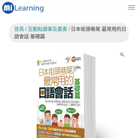
S
跳
k
至
i
內
p
容
首頁
/
互動點讀筆及叢書
/ 日本街頭巷尾 最常用的日
t
o
語會話 基礎篇
m
a
i
n
c
o
n
t
e
n
t