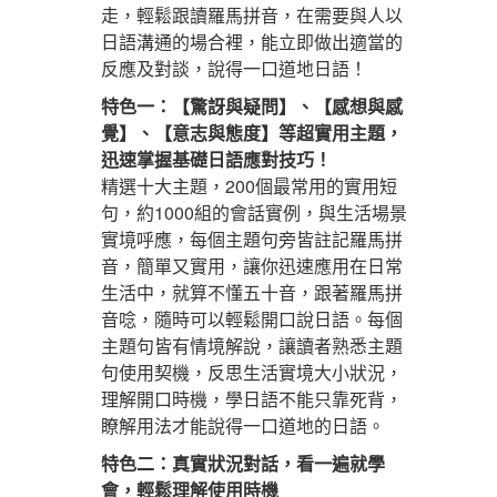
走，輕鬆跟讀羅馬拼音，在需要與人以
日語溝通的場合裡，能立即做出適當的
反應及對談，說得一口道地日語！
特色一：【驚訝與疑問】、【感想與感
覺】、【意志與態度】等超實用主題，
迅速掌握基礎日語應對技巧！
精選十大主題，200個最常用的實用短
句，約1000組的會話實例，與生活場景
實境呼應，每個主題句旁皆註記羅馬拼
音，簡單又實用，讓你迅速應用在日常
生活中，就算不懂五十音，跟著羅馬拼
音唸，隨時可以輕鬆開口說日語。每個
主題句皆有情境解說，讓讀者熟悉主題
句使用契機，反思生活實境大小狀況，
理解開口時機，學日語不能只靠死背，
瞭解用法才能說得一口道地的日語。
特色二：真實狀況對話，看一遍就學
會，輕鬆理解使用時機