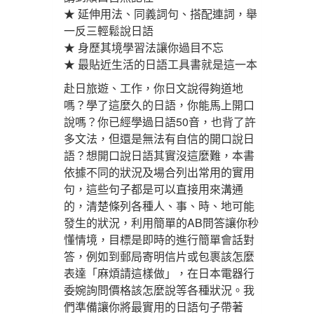
★ 延伸用法、同義詞句、搭配連詞，舉
一反三輕鬆說日語
★ 身歷其境學習法讓你過目不忘
★ 最貼近生活的日語工具書就是這一本
赴日旅遊、工作，你日文說得夠道地
嗎？學了這麼久的日語，你能馬上開口
說嗎？你已經學過日語50音，也背了許
多文法，但還是無法有自信的開口說日
語？想開口說日語其實沒這麼難，本書
依據不同的狀況及場合列出常用的實用
句，這些句子都是可以直接用來溝通
的，清楚條列各種人、事、時、地可能
發生的狀況，利用簡單的AB問答讓你秒
懂情境，目標是即時的進行簡單會話對
答，例如到郵局寄明信片或包裹該怎麼
表達「麻煩請這樣做」，在日本電器行
委婉詢問價格該怎麼說等各種狀況。我
們準備讓你將最實用的日語句子帶著