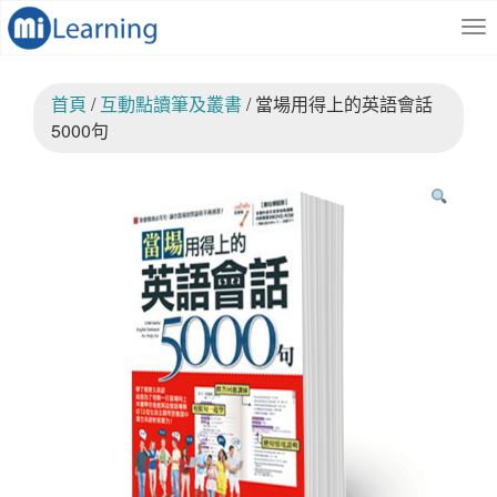
S
跳
k
至
i
內
p
容
首頁
/
互動點讀筆及叢書
/ 當場用得上的英語會話
t
o
5000句
m
a
i
n
c
o
n
t
e
n
t