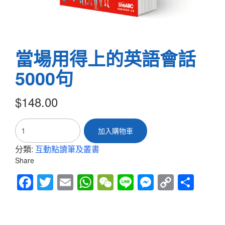
當場用得上的英語會話
5000句
$
148.00
當
加入購物車
場
用
分類:
互動點讀筆及叢書
得
Share
上
的
Fac
Twitt
Em
Wh
We
Line
Mes
Cop
Sha
英
語
ebo
er
ail
atsA
Cha
sen
y
re
會
ok
pp
t
ger
Link
話