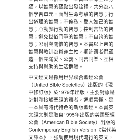
類，以智慧的觀點出發詮釋，共分為八
個學習單元，面對生命考驗的智慧；行
出道理的智慧；不偏私、愛人如己的智
慧；心動就行動的智慧；控制言語的智
慧；避免世俗鬥爭的智慧；不自誇的智
慧；忍耐與關懷的智慧。本書以上帝的
智慧與教訓為貫穿主軸，期許讀者們塑
造一個充滿愛、公義、同苦同樂、互相
支持與幫助的生活群體。
中文經文是採用世界聯合聖經公會
（United Bible Societies）出版的《現
中修訂版》於1979年出版，主要對象是
針對剛接觸聖經的讀者，通順易懂、是
一本具有時代特色的新版聖經。本書英
文經文則是取自1995年出版的美國聖經
公會（American Bible Society）出版的
Contemporary English Version《當代英
文譯本》，強調使用現代流行的英文，