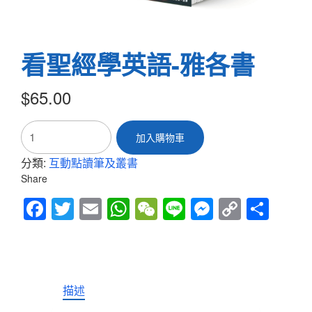
看聖經學英語-雅各書
$
65.00
看
加入購物車
聖
經
分類:
互動點讀筆及叢書
學
Share
英
語-
Fac
Twitt
Em
Wh
We
Line
Mes
Cop
Sha
雅
各
ebo
er
ail
atsA
Cha
sen
y
re
書
ok
pp
t
ger
Link
數
量
描述