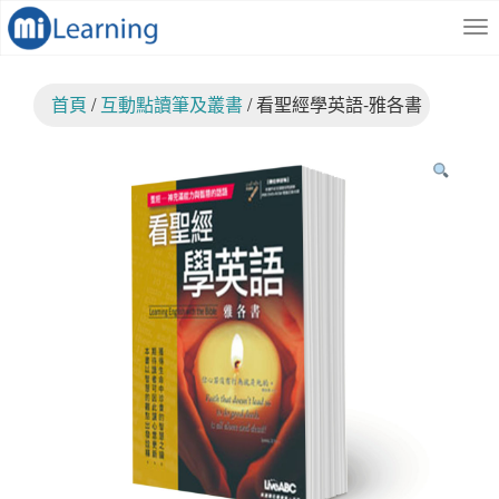
S
跳
k
至
i
內
p
容
首頁
/
互動點讀筆及叢書
/ 看聖經學英語-雅各書
t
o
m
a
i
n
c
o
n
t
e
n
t