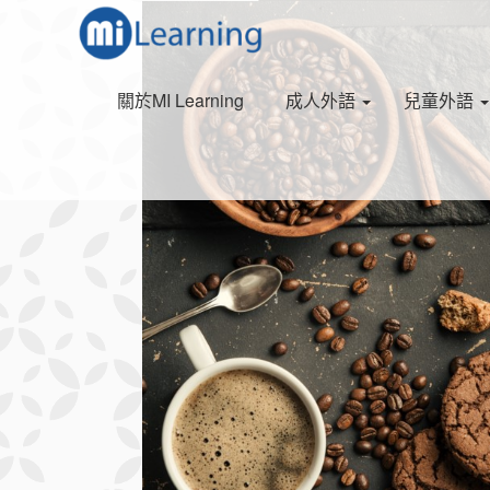
S
跳
k
至
i
內
p
容
關於MI Learning
成人外語
兒童外語
t
o
m
a
i
n
c
o
n
t
e
n
t