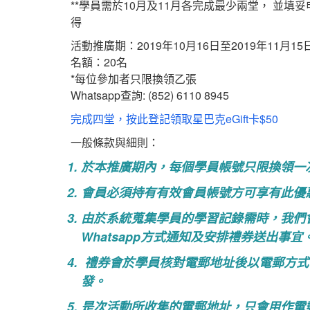
**學員需於10月及11月各完成最少兩堂， 並
得
活動推廣期：2019年10月16日至2019年11月15
名額：20名
*每位參加者只限換領乙張
Whatsapp查詢: (852) 6110 8945
完成四堂，按此登記領取星巴克eGift卡$50
一般條款與細則：
於本推廣期內，每個學員帳號只限換領一
會員必須持有有效會員帳號方可享有此優
由於系統蒐集學員的學習記錄需時，我們會
Whatsapp方式通知及安排禮券送出事宜
禮券會於學員核對電郵地址後以電郵方式
發。
是次活動所收集的電郵地址，只會用作電