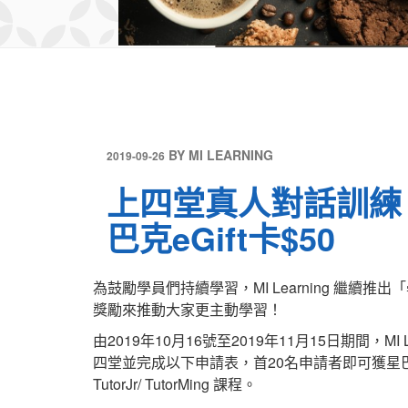
發
BY
MI LEARNING
2019-09-26
表
上四堂真人對話訓練 即
於
巴克eGift卡$50
為鼓勵學員們持續學習，MI Learning 繼續
獎勵來推動大家更主動學習！
由2019年10月16號至2019年11月15日期間，MI
四堂並完成以下申請表，首20名申請者即可獲星巴克eG
TutorJr/ TutorMing 課程。