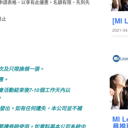
填妥申請表格，以享有此優惠。名額有限，先到先
日止
[MI
2021-04
次及只限換領一張。
惠。
活動結束後7-10個工作天內以
。
發出。如有任何遺失，本公司並不補
MI 
員推
郵禮券時使用。如資料與本公司系統中