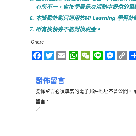
有所不一，會按學員是次活動中提供的電
本獎勵計劃只適用於MI Learning 學習
所有換領券不能對換現金。
Share
Fac
Twitt
Em
Wh
We
Line
Mes
Cop
ebo
er
ail
atsA
Cha
sen
y
ok
pp
t
ger
Link
發佈留言
發佈留言必須填寫的電子郵件地址不會公開。
留言
*