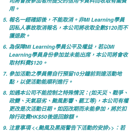
司將會按參加者所提交的信用卡資料而收取有關費
用。
報名一經確認後，不能取消。非MI Learning學員
因私人事故取消報名，本公司將收取全數$120而不
獲退款。
為保障MI Learning學員公平及權益，若以MI
Learning學員身份參加並未能出席，本公司將會收
取材料費$120。
參加活動之學員需自行預留10分鐘前到達活動地
點，以便活動能順利進行。
如遇本公司不能控制之特殊情況：(如天災、戰爭、
政變、天氣惡劣、颱風影響、罷工等)，本公司有權
更改是次活動日期。如因改期而未能參加，將於扣
除行政費HK$50後退回餘額。
注意事項 <<颱風及黑雨警告下活動的安排>>：若