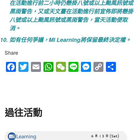
在活動進行前二小時仍懸掛八號或以上颱風訊號或
黑雨警告，又或天文臺在活動進行前宣佈即將懸掛
八號或以上颱風訊號或黑雨警告，當天活動便取
消。
如有任何爭議，MI Learning將保留最終決定權。
Share
Fac
Twitt
Em
Wh
We
Line
Mes
Cop
Sha
ebo
er
ail
atsA
Cha
sen
y
re
ok
pp
t
ger
Link
過往活動