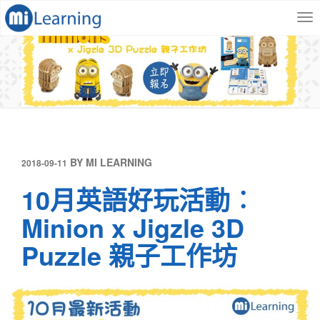
S
跳
k
至
i
內
p
容
t
o
m
a
i
n
c
發
BY
MI LEARNING
2018-09-11
o
表
n
10月英語好玩活動︰
於
t
Minion x Jigzle 3D
e
n
Puzzle 親子工作坊
t