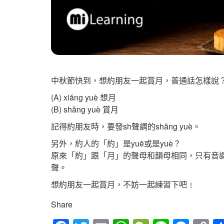
中秋節快到，想約朋友一起賞月，普通話怎樣說？是(A) xiă
(A) xiăng yuè 想月
(B) shăng yuè 賞月
記得約朋友時，要發sh聲調的shăng yuè。
另外，約人的「約」是yuē或是yuè？
原來「約」跟「月」的聲母和韻母相同，只有音
聲。
想約朋友一起賞月，不妨一起練習下吧﹗
Share