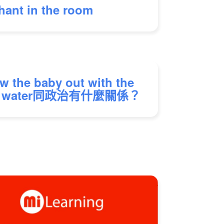
hant in the room
w the baby out with the
h water同政治有什麼關係？