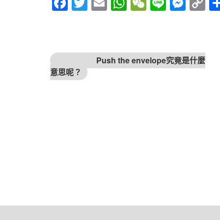
Fac
Twitt
Em
Wh
We
Line
Mes
Cop
ebo
er
ail
atsA
Cha
sen
y
ok
pp
t
ger
Link
文章導覽
上一篇文章
Push the envelope究竟是什麼
意思呢？