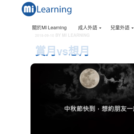
S
跳
k
至
i
內
p
容
關於MI Learning
成人外語
兒童外語
t
o
發
BY
MI LEARNING
2018-09-10
m
表
賞月vs想月
a
於
i
n
c
o
n
t
e
n
t