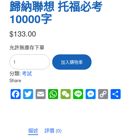
歸納聯想 托福必考
10000字
$
133.00
允許無庫存下單
歸
加入購物車
納
聯
分類:
考試
想
Share
托
福
Fac
Twitt
Em
Wh
We
Line
Mes
Cop
Sha
必
考
ebo
er
ail
atsA
Cha
sen
y
re
10000
ok
pp
t
ger
Link
字
數
量
描述
評價 (0)