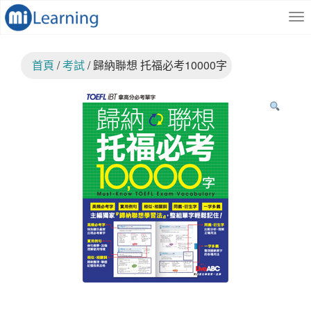
S
跳
k
至
i
內
p
容
首頁
/
考試
/ 歸納聯想 托福必考10000字
t
o
m
a
i
n
c
o
n
t
e
n
t