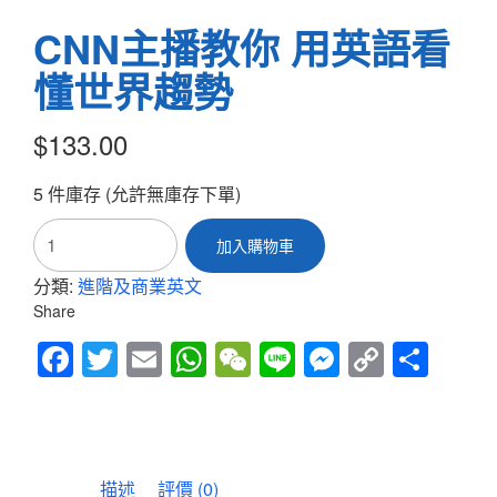
CNN主播教你 用英語看
懂世界趨勢
$
133.00
5 件庫存 (允許無庫存下單)
CNN
加入購物車
主
播
分類:
進階及商業英文
教
Share
你
用
Fac
Twitt
Em
Wh
We
Line
Mes
Cop
Sha
英
語
ebo
er
ail
atsA
Cha
sen
y
re
看
ok
pp
t
ger
Link
懂
世
界
描述
評價 (0)