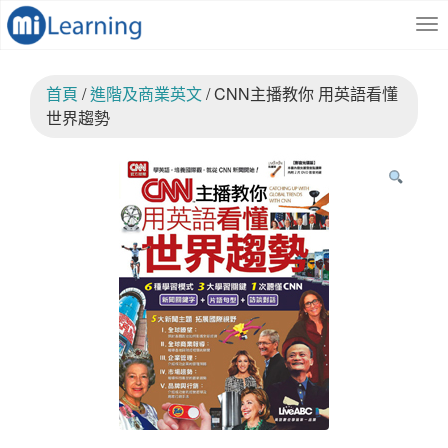
S
跳
k
至
i
內
p
容
首頁
/
進階及商業英文
/ CNN主播教你 用英語看懂
t
o
世界趨勢
m
a
i
n
c
o
n
t
e
n
t