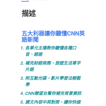
趨
勢
描述
數
量
五大利器讓你聽懂CNN英
語新聞
各單元主播教你聽懂各種口
音、語速
補充財經商務、旅遊生活單字
片語
附互動光碟，影片學習法輕鬆
學
CNN瞭望台幫你補充背景資訊
課文內容中英對照，讓你快速