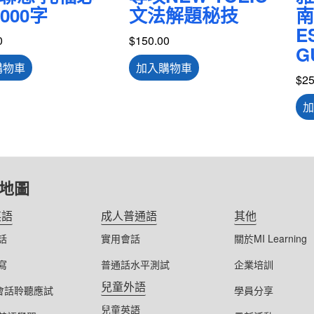
000字
文法解題秘技
南
E
0
$
150.00
G
購物車
加入購物車
$
25
加
地圖
英語
成人普通語
其他
話
實用會話
關於MI Learning
寫
普通話水平測試
企業培訓
兒童外語
S會話聆聽應試
學員分享
兒童英語