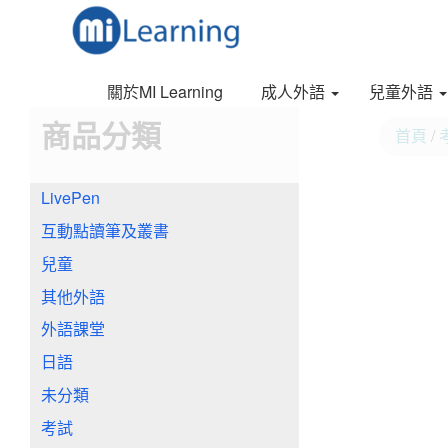
S
跳
k
至
i
內
p
容
關於MI Learning
成人外語
兒童外語
t
o
商品分類
首頁
/
m
a
i
LivePen
n
c
互動點讀筆及叢書
o
n
兒童
t
其他外語
e
n
外語課堂
t
日語
未分類
考試