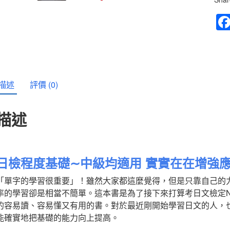
一
定
會
考
的
新
日
檢
描述
評價 (0)
高
分
單
描述
字
N5~
數
量
日檢程度基礎∼中級均適用 實實在在增強
「單字的學習很重要」！雖然大家都這麼覺得，但是只靠自己的
率的學習卻是相當不簡單。這本書是為了接下來打算考日文檢定N
的容易讀、容易懂又有用的書。對於最近剛開始學習日文的人，
能確實地把基礎的能力向上提高。