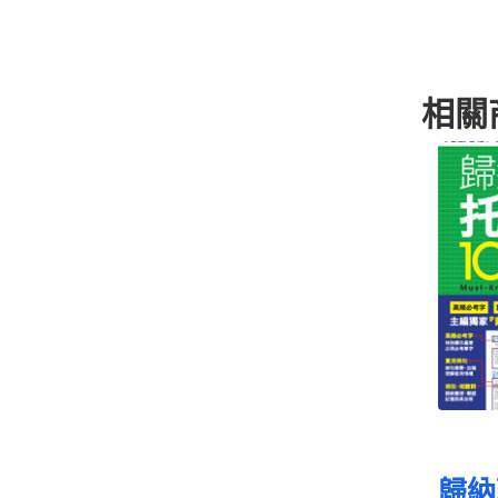
相關
歸納