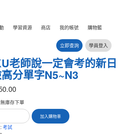
動
學習資源
商店
我的帳號
購物籃
立即查詢
學員登入
IKU老師說一定會考的新日
高分單字N5~N3
50.00
許無庫存下單
加入購物車
:
考試
e