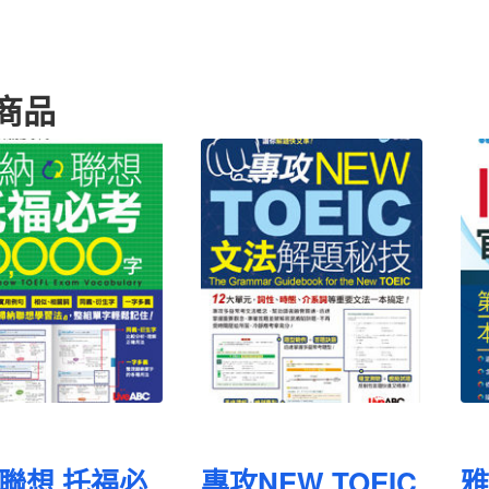
商品
聯想 托福必
專攻NEW TOEIC
雅