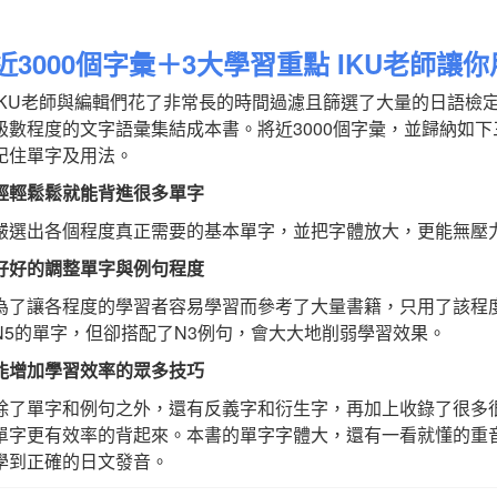
近3000個字彙＋3大學習重點 IKU老師
IKU老師與編輯們花了非常長的時間過濾且篩選了大量的日語檢定相
級數程度的文字語彙集結成本書。將近3000個字彙，並歸納如
記住單字及用法。
輕輕鬆鬆就能背進很多單字
嚴選出各個程度真正需要的基本單字，並把字體放大，更能無壓
好好的調整單字與例句程度
為了讓各程度的學習者容易學習而參考了大量書籍，只用了該程
N5的單字，但卻搭配了N3例句，會大大地削弱學習效果。
能增加學習效率的眾多技巧
除了單字和例句之外，還有反義字和衍生字，再加上收錄了很多
單字更有效率的背起來。本書的單字字體大，還有一看就懂的重音
學到正確的日文發音。