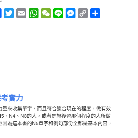
Fac
Twitt
Em
Wh
We
Line
Mes
Cop
Sha
ebo
er
ail
atsA
Cha
sen
y
re
ok
pp
t
ger
Link
N3
應考實力
力量來收集單字，而且符合適合現在的程度，做有效
5、N4、N3的人，或者是想複習那個程度的人所做
也因為這本書的N5單字和例句部份全都是基本內容，