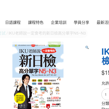
日語課程
課程特色
企業培訓
學員分享
最新活
考試
/ IKU老師說一定會考的新日檢高分單字N5~N3
檢
$
1
允
IKU
老
師
分類
說
Shar