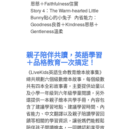
恩慈＋Faithfulness信實
Story 4：The Warm-hearted Little
Bunny貼心的小兔子 內省能力：
Goodness良善＋Kindness恩慈＋
Gentleness溫柔
親子陪伴共讀，英語學習
＋品格教育一次搞定！
《LiveKids英語生命教育繪本故事集》
總共規劃六個級數繪本故事，每個級數
共有四本全彩故事書，主要提供幼童以
及小學一年級到六年級學童閱讀，另外
還提供一本親子繪本共學手冊，內容包
含了建議學習地點、建議學習時間、內
省能力、中文翻譯以及親子陪讀學習回
饋等相關的學習資訊，讓爸媽們能輕鬆
陪伴孩子閱讀繪本，一同體認和享受故