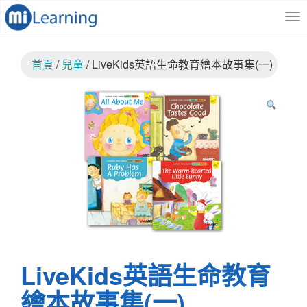
S
跳
k
至
i
內
p
容
首頁
/
兒童
/ LiveKids英語生命教育繪本故事集(一)
t
o
m
a
i
n
c
o
n
t
e
n
t
LiveKids英語生命教育
繪本故事集(一)