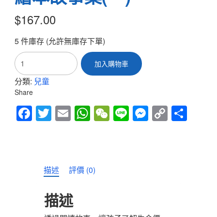
$
167.00
5 件庫存 (允許無庫存下單)
LiveKids
加入購物車
英
語
分類:
兒童
生
Share
命
教
Fac
Twitt
Em
Wh
We
Line
Mes
Cop
Sha
育
繪
ebo
er
ail
atsA
Cha
sen
y
re
本
ok
pp
t
ger
Link
故
事
集
描述
評價 (0)
(一)
數
描述
量