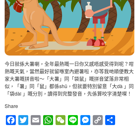
今日就係大暑喇，全年最熱嘅一日你又感唔感受得到呢？咁
熱嘅天氣，當然最好就留喺室內避暑啦，亦等我哋順便教大
家大暑嘅拼音啦～「大暑」同「袋鼠」嘅拼音望落非常相
似，「暑」同「鼠」都係shǔ，但就要特別留意「大dà 」同
「袋dài 」嘅分別，讀得到完整發音，先係算咬字清楚㗎！
Share
Fac
Twitt
Em
Wh
We
Line
Mes
Cop
Sha
ebo
er
ail
atsA
Cha
sen
y
re