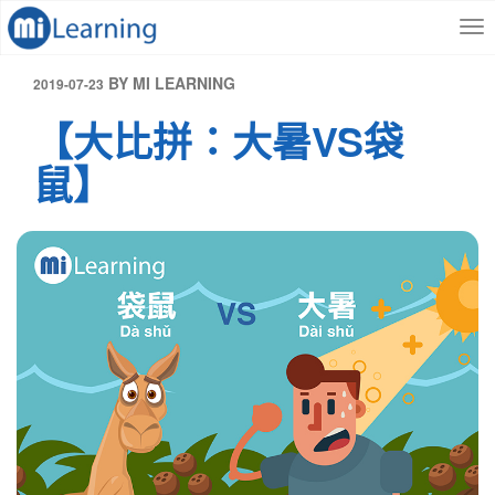
S
跳
k
至
i
內
p
容
發
BY
MI LEARNING
2019-07-23
t
表
【大比拼：大暑VS袋
o
於
m
鼠】
a
i
n
c
o
n
t
e
n
t