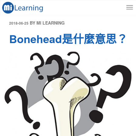
S
跳
k
至
i
內
p
容
發
BY
MI LEARNING
2018-06-25
t
表
Bonehead是什麼意思？
o
於
m
a
i
n
c
o
n
t
e
n
t