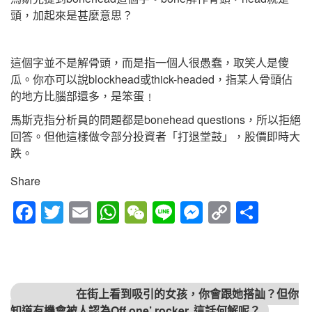
頭，加起來是甚麼意思？
這個字並不是解骨頭，而是指一個人很愚蠢，取笑人是傻
瓜。你亦可以說blockhead或thick-headed，指某人骨頭佔
的地方比腦部還多，是笨蛋﹗
馬斯克指分析員的問題都是bonehead questions，所以拒絕
回答。但他這樣做令部分投資者「打退堂鼓」，股價即時大
跌。
Share
Fac
Twitt
Em
Wh
We
Line
Mes
Cop
Sha
ebo
er
ail
atsA
Cha
sen
y
re
ok
pp
t
ger
Link
文章導覽
上一篇文章
在街上看到吸引的女孩，你會跟她搭訕？但你
知道有機會被人認為Off one’ rocker, 這話何解呢？