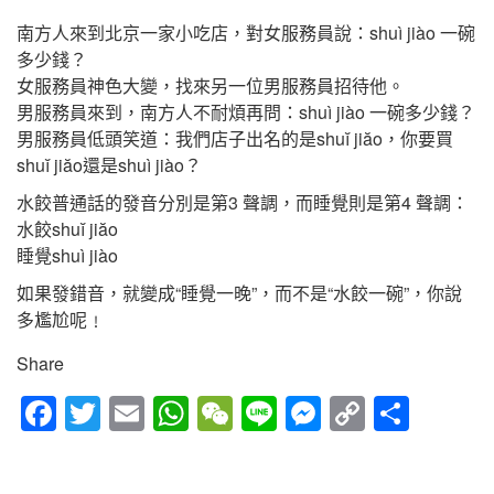
南方人來到北京一家小吃店，對女服務員說：shuì jiào 一碗
多少錢？
女服務員神色大變，找來另一位男服務員招待他。
男服務員來到，南方人不耐煩再問：shuì jiào 一碗多少錢？
男服務員低頭笑道：我們店子出名的是shuĭ jiăo，你要買
shuĭ jiăo還是shuì jiào？
水餃普通話的發音分別是第3 聲調，而睡覺則是第4 聲調：
水餃shuĭ jiăo
睡覺shuì jiào
如果發錯音，就變成“睡覺一晚”，而不是“水餃一碗”，你說
多尷尬呢﹗
Share
Fac
Twitt
Em
Wh
We
Line
Mes
Cop
Sha
ebo
er
ail
atsA
Cha
sen
y
re
ok
pp
t
ger
Link