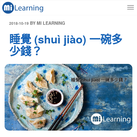
S
跳
k
至
i
內
p
容
發
BY
MI LEARNING
2018-10-19
t
表
睡覺 (shuì jiào) 一碗多
o
於
m
少錢？
a
i
n
c
o
n
t
e
n
t