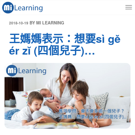
S
跳
k
至
i
內
p
容
發
BY
MI LEARNING
2018-10-19
t
表
王媽媽表示：想要sì gě
o
於
m
ér zĭ (四個兒子)…
a
i
n
c
o
n
t
e
n
t