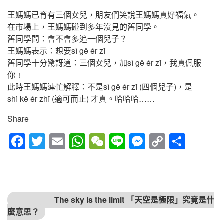
王媽媽已育有三個女兒，朋友們笑說王媽媽真好福氣。
在市場上，王媽媽碰到多年沒見的舊同學。
舊同學問：會不會多追一個兒子？
王媽媽表示：想要sì gě ér zĭ
舊同學十分驚訝道：三個女兒，加sì gě ér zĭ，我真佩服
你﹗
此時王媽媽連忙解釋：不是sì gě ér zĭ (四個兒子)，是
shì kě ér zhĭ (適可而止) 才真。哈哈哈……
Share
Fac
Twitt
Em
Wh
We
Line
Mes
Cop
Sha
ebo
er
ail
atsA
Cha
sen
y
re
ok
pp
t
ger
Link
文章導覽
上一篇文章
The sky is the limit 「天空是極限」究竟是什
麼意思？