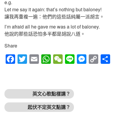
e.g.
Let me say it again: that’s nothing but baloney!
讓我再重複一遍：他們的這些話純屬一派胡言。
I’m afraid all he gave me was a lot of baloney.
他說的那些話恐怕多半都是胡說八道。
Share
Fac
Twitt
Em
Wh
We
Line
Mes
Cop
Sha
ebo
er
ail
atsA
Cha
sen
y
re
ok
pp
t
ger
Link
文章導覽
上一篇文章
英文心軟點樣講？
下篇文章
起伏不定英文點講？