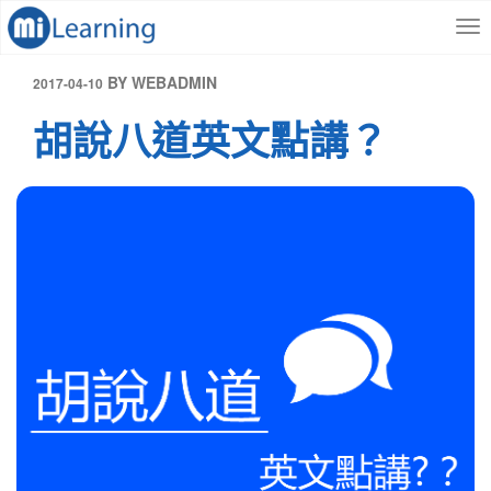
S
跳
k
至
i
內
p
容
發
BY
WEBADMIN
2017-04-10
t
表
胡說八道英文點講？
o
於
m
a
i
n
c
o
n
t
e
n
t