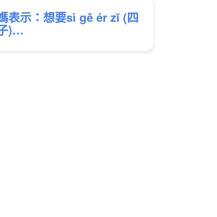
表示：想要sì gě ér zĭ (四
子)…