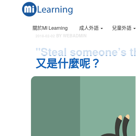
S
跳
k
至
i
內
p
容
關於MI Learning
成人外語
兒童外語
t
o
發
BY
WEBADMIN
2018-02-02
m
表
"Steal someone’
a
於
i
又是什麼呢？
n
c
o
n
t
e
n
t