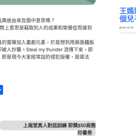
王媽媽
個兒
這典故由來及箇中意思嗎？
nder, 實際上意思是竊取別人的成果和榮譽從而達到
2018-10-19
真的雷聲加入畫劇元素，於是想到用兩張鐵板
。Steal my thunder 流傳下來，即
，即是現今大家經常說的侵犯版權，是違法
Sha
re
下篇文章
上兩堂真人對話訓練 即獎$50商務
印書券