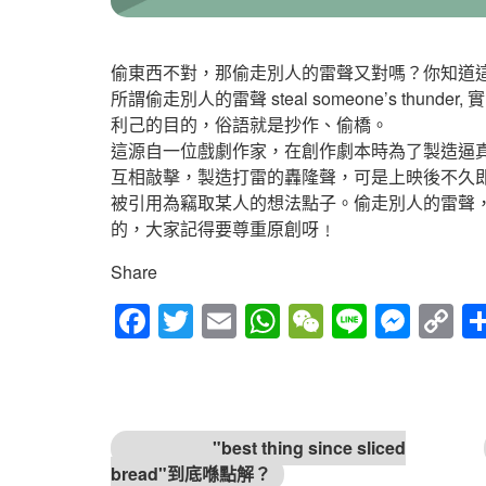
偷東西不對，那偷走別人的雷聲又對嗎？你知道
所謂偷走別人的雷聲 steal someone’s thu
利己的目的，俗語就是抄作、偷橋。
這源自一位戲劇作家，在創作劇本時為了製造逼
互相敲擊，製造打雷的轟隆聲，可是上映後不久即被人抄襲
被引用為竊取某人的想法點子。偷走別人的雷聲
的，大家記得要尊重原創呀﹗
Share
Fac
Twitt
Em
Wh
We
Line
Mes
Cop
ebo
er
ail
atsA
Cha
sen
y
ok
pp
t
ger
Link
文章導覽
上一篇文章
"best thing since sliced
bread"到底喺點解？